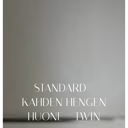
STANDARD
-
KAHDEN
HENGEN
HUONE
-
TWIN