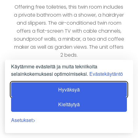
Offering free toiletries, this twin room includes
a private bathroom with a shower, a hairdryer
and slippers. The air-conditioned twin room
offers a flat-screen TV with cable channels,
soundproof walls, a minibar, a tea and coffee
maker as well as garden views. The unit offers
2 beds.
Käytämme evästeitä ja muita tekniikoita
VARAA NYT
selainkokemuksesi optimoimiseksi.
Evästekäytäntö
Hyväksyä
Kieltäytyä
Asetukset