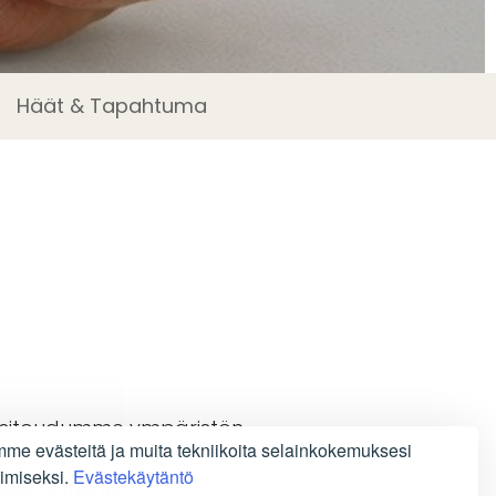
Häät & Tapahtuma
a sitoudumme ympäristön
me evästeitä ja muita tekniikoita selainkokemuksesi
 kestävän matkailun
imiseksi.
Evästekäytäntö
rimme vähentämään