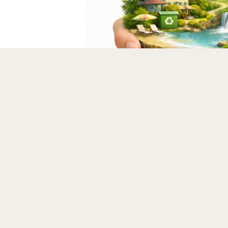
Paluu