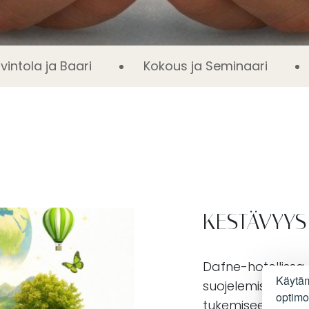
vintola ja Baari
Kokous ja Seminaari
KESTÄVYYS
Dafne-hotelliss
Käytäm
suojelemiseen ja
optimo
tukemiseen. Py