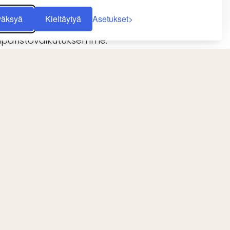
ja energian käyttöämme,
väksyä
Kieltäytyä
Asetukset
tä vastuullisesti ja
päristövaikutuksemme.
mme noudattavat
rvallisuus- ja
äyksiä samalla kun
eraidemme,
ja paikallisyhteisön
FI
USD
mme paikallista työllisyyttä
styötä sidosryhmiemme
ksemme ja ylläpitääksemme
.