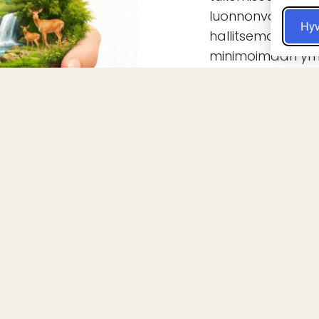
luonnonvarojen 
Hy
hallitsemaan jätet
minimoimaan ym
Kaikki toiminta
ympäristö-, työtu
ihmisoikeusmäär
priorisoimme vi
työntekijöidemme 
VIRALLINEN SIVUSTO
hyvinvointia. Tue
ja teemme yhtei
kanssa suojella
ympäristöämme
PARAS HINTA-TAKUU
2026-08-08 / 2026-08-09
Lataa
ELOKUU
2026
SYYSKUU
2026