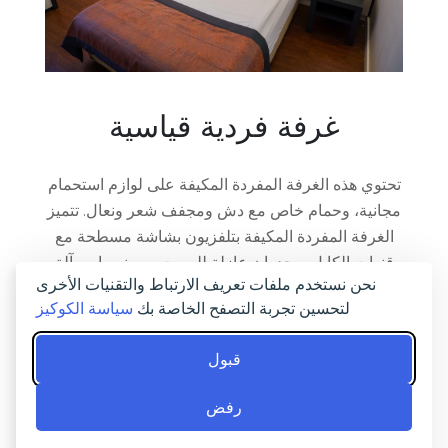
غرفة فردية قياسية
تحتوي هذه الغرفة المفردة المكيفة على لوازم استحمام
مجانية، وحمام خاص مع دش ومجفف شعر ونعال. تتميز
الغرفة المفردة المكيفة بتلفزيون بشاشة مسطحة مع
قنوات الكابل، وجدران عازلة للصوت، وميني بار، وآلة
نحن نستخدم ملفات تعريف الارتباط والتقنيات الأخرى
لصنع الشاي والقهوة، بالإضافة إلى إطلالات على
لتحسين تجربة التصفح الخاصة بك
سياسة الكوكيز
الحديقة. تحتوي الوحدة على سرير واحد.
قبول
احجز الآن
رفض