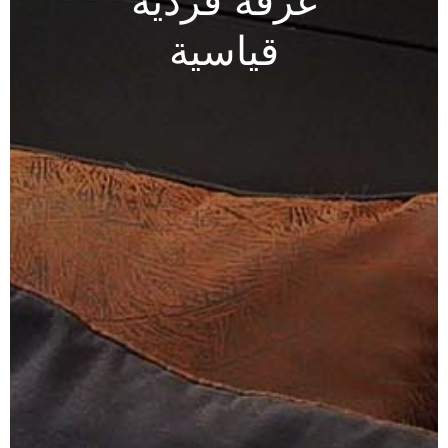
غرفة
فردية
قياسية