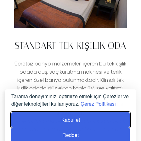
STANDART TEK KIŞILIK ODA
Ücretsiz banyo malzemeleri içeren bu tek kişilik
odada duş, saç kurutma makinesi ve terlik
içeren özel banyo bulunmaktadır. Klimalı tek
kişilik odada düz ekran kablo TV, ses yalıtımlı
Tarama deneyiminizi optimize etmek için Çerezler ve
duvarlar, minibar, çay-kahve makinesi ve
diğer teknolojileri kullanıyoruz.
Çerez Politikası
bahçe manzarası mevcuttur. Birimde 1 yatak
bulunmaktadır.
Kabul et
Otel politikamız gereği, çift olarak yapılacak
konaklamalarda aile şartı bulunmaktadır.
Reddet