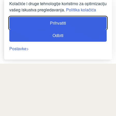
Kolačiće i druge tehnologije koristimo za optimizaciju
vašeg iskustva pregledavanja.
Politika kolačića
Prihvatiti
Odbiti
Postavke
RESTORAN
Ukrcajte se na jedinstveno gastronomsko
Povratak
putovanje koje će privući vaše nepce u našem
restoranu prepunom gurmanskih okusa. U
elegantnom ambijentu poslužuju se izbori