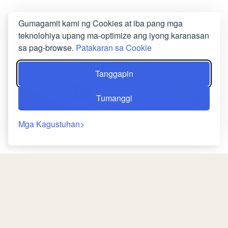
Gumagamit kami ng Cookies at iba pang mga
teknolohiya upang ma-optimize ang iyong karanasan
sa pag-browse.
Patakaran sa Cookie
Tanggapin
Tumanggi
Mga Kagustuhan
RESTAURANT
Sumakay sa isang natatanging gastronomic
Bumalik
na paglalakbay na nakakaakit sa iyong