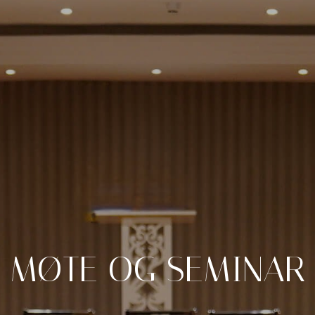
MØTE
OG
SEMINAR