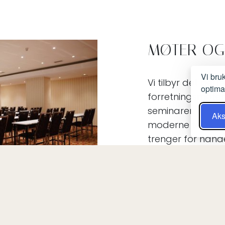
MØTER OG
Vi bru
Vi tilbyr det perf
optima
forretningsmøte
seminarer. I vår
Aks
moderne teknolog
trenger for hånd
er her for å hje
arrangementene t
OFFISIELL NETTSIDE