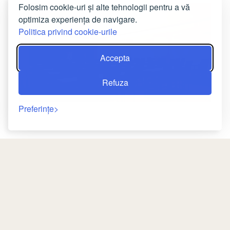
Folosim cookie-uri și alte tehnologii pentru a vă
optimiza experiența de navigare.
Politica privind cookie-urile
Accepta
Refuza
Preferințe
ÎNTÂLNIRI ȘI SEMINARII
Vă oferim mediul perfect pentru întâlnirile dvs.
Întoarcere
de afaceri de succes și seminariile
impresionante. În sălile noastre de ședințe