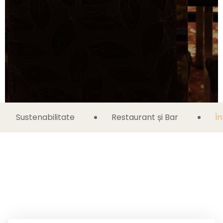
Sustenabilitate
Restaurant și Bar
În