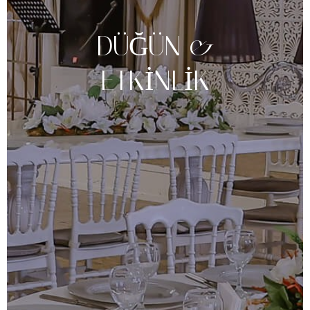
DÜĞÜN
&
ETKINLIK