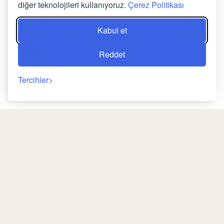
diğer teknolojileri kullanıyoruz.
Çerez Politikası
Kabul et
Reddet
Tercihler
DÜĞÜN VE ÖZEL DAVETLER
Hayalinizdeki düğünü gerçekleştirebileceğiniz
Geri
büyüleyici mekanımızda, en mutlu anlarınızı
ölümsüzleştirin. Her detayın özenle
düşünüldüğü, romantizmin doruklarında bir
kutlama için sizleri bekliyoruz. Size özel