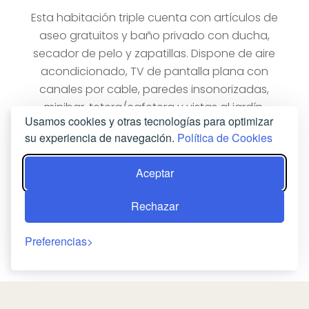
Esta habitación triple cuenta con artículos de
aseo gratuitos y baño privado con ducha,
secador de pelo y zapatillas. Dispone de aire
acondicionado, TV de pantalla plana con
canales por cable, paredes insonorizadas,
minibar, tetera/cafetera y vistas al jardín.
Usamos cookies y otras tecnologías para optimizar
Tiene 3 camas.
su experiencia de navegación.
Política de Cookies
RESERVA AHORA
Aceptar
Rechazar
Preferencias