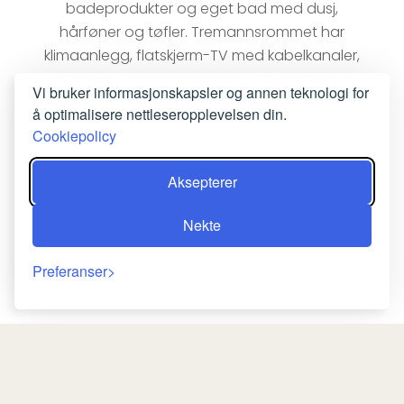
badeprodukter og eget bad med dusj,
hårføner og tøfler. Tremannsrommet har
klimaanlegg, flatskjerm-TV med kabelkanaler,
lydisolerte vegger, minibar, kaffe- og tekoker
Vi bruker informasjonskapsler og annen teknologi for
samt hageutsikt. Enheten har 3 senger.
å optimalisere nettleseropplevelsen din.
Cookiepolicy
BESTILL NÅ
Aksepterer
Nekte
Preferanser