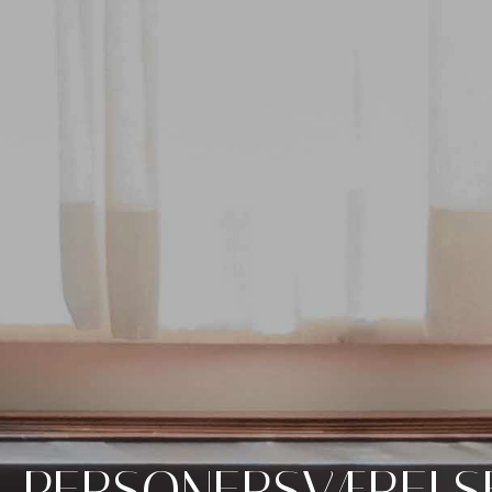
3-PERSONERSVÆRELS