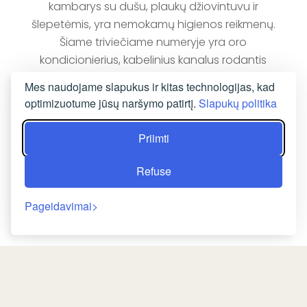
kambarys su dušu, plaukų džiovintuvu ir
šlepetėmis, yra nemokamų higienos reikmenų.
Šiame triviečiame numeryje yra oro
kondicionierius, kabelinius kanalus rodantis
plokščiaekranis televizorius, garsui
Mes naudojame slapukus ir kitas technologijas, kad
nepralaidžios sienos, mini baras, arbatos ir
optimizuotume jūsų naršymo patirtį.
Slapukų politika
kavos virimo aparatas, o pro langus atsiveria
sodo vaizdai. Įrenginyje yra 3 lovos.
Priimti
UŽSAKYTI DABAR
Refuse
Pageidavimai