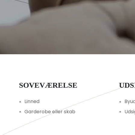
SOVEVÆRELSE
UD
Linned
Byud
Garderobe eller skab
Udsi