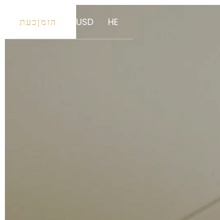
HE
USD
הזמןכעת