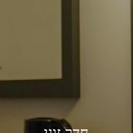
חדר
זוגי