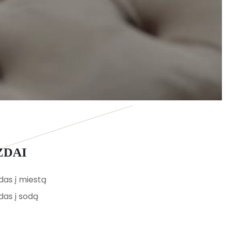
IZDAI
das į miestą
das į sodą