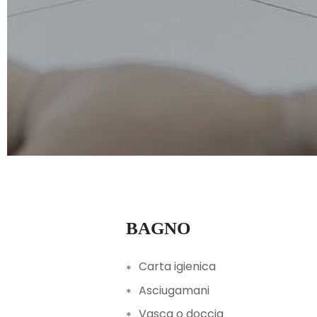
BAGNO
Carta igienica
Asciugamani
Vasca o doccia