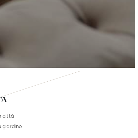
TA
a città
a giardino