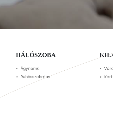
HÁLÓSZOBA
KI
Ágynemű
Váro
Ruhásszekrény
Kert