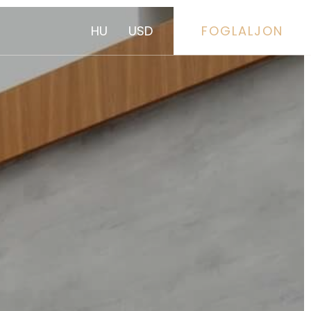
HU
USD
FOGLALJON