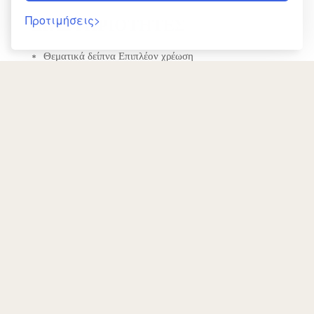
Προτιμήσεις
ΔΡΑΣΤΗΡΙΌΤΗΤΕΣ
Θεματικά δείπνα Επιπλέον χρέωση
Νυχτερινή διασκέδαση Επιπλέον χρέωση
Αίθουσα παιχνιδιών
ΣΑΛΌΝΙ
Επιφάνεια εργασίας
ΠΟΛΥΜΈΣΑ & ΤΕΧΝΟΛΟΓΊΑ
ΕΠΙΣΤΡΟΦΗ
Τηλεόραση επίπεδης οθόνης
Καλωδιακά κανάλια
Δορυφορικά κανάλια